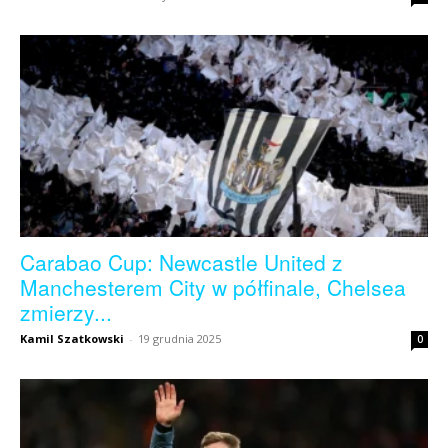
skład)
–
Newcastle.pl
Carabao Cup: Newcastle United z
Manchesterem City w półfinale, Chelsea
zmierzy...
Kamil Szatkowski
-
19 grudnia 2025
0