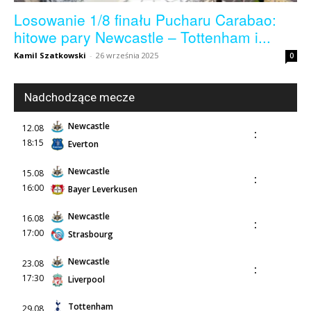
Losowanie 1/8 finału Pucharu Carabao:
hitowe pary Newcastle – Tottenham i...
Kamil Szatkowski
-
26 września 2025
0
Nadchodzące mecze
Newcastle
12.08
:
18:15
Everton
Newcastle
15.08
:
16:00
Bayer Leverkusen
Newcastle
16.08
:
17:00
Strasbourg
Newcastle
23.08
:
17:30
Liverpool
Tottenham
29.08