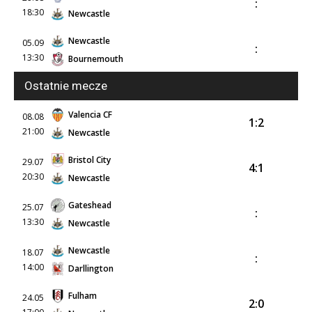
:
18:30
Newcastle
Newcastle
05.09
:
13:30
Bournemouth
Ostatnie mecze
Valencia CF
08.08
1:2
21:00
Newcastle
Bristol City
29.07
4:1
20:30
Newcastle
Gateshead
25.07
:
13:30
Newcastle
Newcastle
18.07
:
14:00
Darllington
Fulham
24.05
2:0