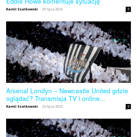
Eddie Howe komentuje sytuację
Kamil Szatkowski
-
29 lipca 2025
0
Arsenal Londyn – Newcastle United gdzie
oglądać? Transmisja TV i online...
Kamil Szatkowski
-
26 lipca 2025
0