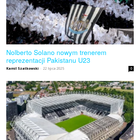
Nolberto Solano nowym trenerem
reprezentacji Pakistanu U23
Kamil Szatkowski
-
22 lipca 2025
0