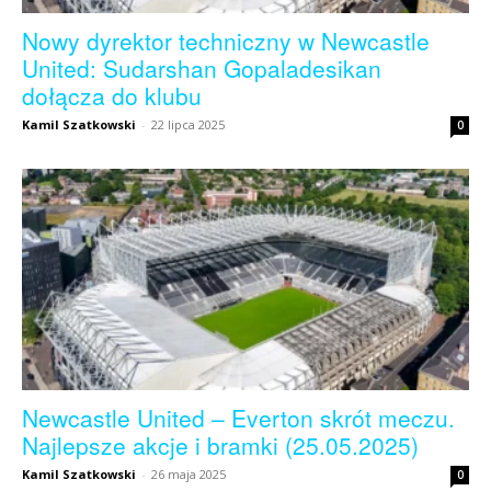
Nowy dyrektor techniczny w Newcastle
United: Sudarshan Gopaladesikan
dołącza do klubu
Kamil Szatkowski
-
22 lipca 2025
0
Newcastle United – Everton skrót meczu.
Najlepsze akcje i bramki (25.05.2025)
Kamil Szatkowski
-
26 maja 2025
0