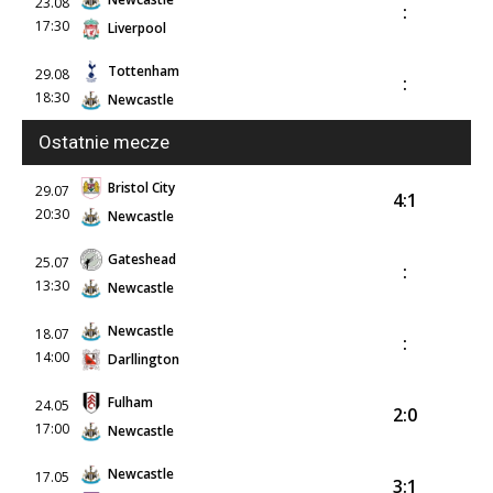
23.08
:
17:30
Liverpool
Tottenham
29.08
:
18:30
Newcastle
Ostatnie mecze
Bristol City
29.07
4:1
20:30
Newcastle
Gateshead
25.07
:
13:30
Newcastle
Newcastle
18.07
:
14:00
Darllington
Fulham
24.05
2:0
17:00
Newcastle
Newcastle
17.05
3:1