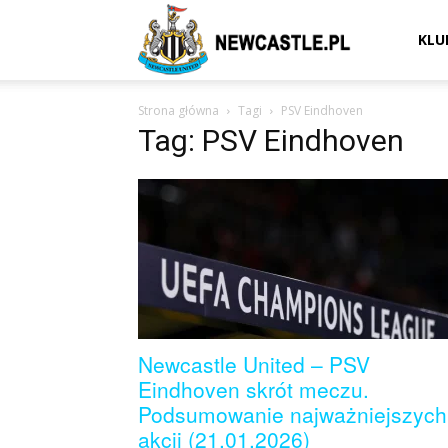
Newcastle
KLU
Strona główna
Tagi
PSV Eindhoven
United
Tag: PSV Eindhoven
–
aktualności
Newcastle United – PSV
(transfery,
Eindhoven skrót meczu.
Podsumowanie najważniejszych
akcji (21.01.2026)
mecze,