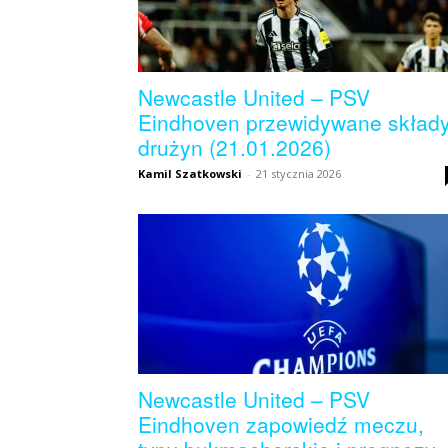
Newcastle United – PSV
Eindhoven przewidywane skład
drużyn (21.01.2026)
Kamil Szatkowski
-
21 stycznia 2026
Newcastle United – PSV
Eindhoven zapowiedź meczu,