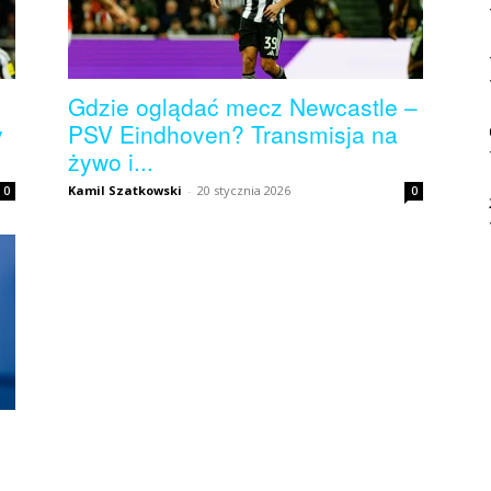
Gdzie oglądać mecz Newcastle –
y
PSV Eindhoven? Transmisja na
żywo i...
Kamil Szatkowski
-
20 stycznia 2026
0
0