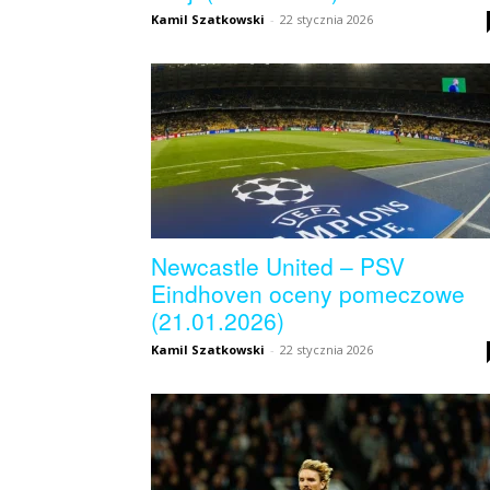
Kamil Szatkowski
-
22 stycznia 2026
skład)
–
Newcastle.pl
Newcastle United – PSV
Eindhoven oceny pomeczowe
(21.01.2026)
Kamil Szatkowski
-
22 stycznia 2026