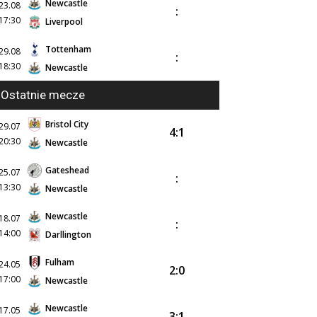
Newcastle
23.08
:
17:30
Liverpool
Tottenham
29.08
:
18:30
Newcastle
Ostatnie mecze
Bristol City
29.07
4:1
20:30
Newcastle
Gateshead
25.07
:
13:30
Newcastle
Newcastle
18.07
:
14:00
Darllington
Fulham
24.05
2:0
17:00
Newcastle
Newcastle
17.05
3:1