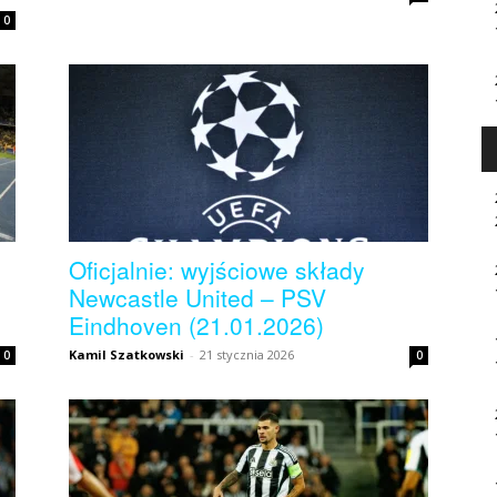
0
Oficjalnie: wyjściowe składy
Newcastle United – PSV
Eindhoven (21.01.2026)
Kamil Szatkowski
-
21 stycznia 2026
0
0