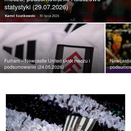
statystyki (29.07.2026)
Kamil Szatkowski
-
30 lipca 2026
skład)
–
Fulham – Newcastle United skrót meczu i
Newcastle
podsumowanie (24.05.2026)
podsumowa
Newcastle.pl