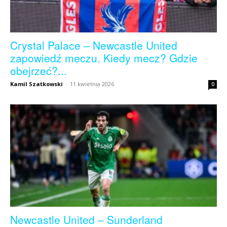
Crystal Palace – Newcastle United
zapowiedź meczu. Kiedy mecz? Gdzie
obejrzeć?...
Kamil Szatkowski
-
11 kwietnia 2026
0
Newcastle United – Sunderland