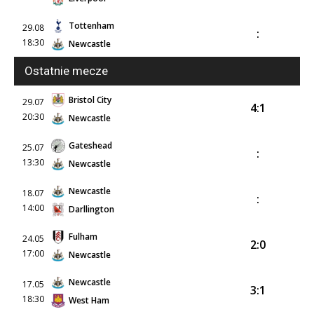
Tottenham
29.08
:
18:30
Newcastle
Ostatnie mecze
Bristol City
29.07
4:1
20:30
Newcastle
Gateshead
25.07
:
13:30
Newcastle
Newcastle
18.07
:
14:00
Darllington
Fulham
24.05
2:0
17:00
Newcastle
Newcastle
17.05
3:1
18:30
West Ham