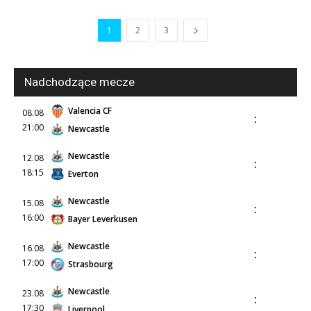
1
2
3
Nadchodzące mecze
Valencia CF
08.08
:
21:00
Newcastle
Newcastle
12.08
:
18:15
Everton
Newcastle
15.08
:
16:00
Bayer Leverkusen
Newcastle
16.08
:
17:00
Strasbourg
Newcastle
23.08
:
17:30
Liverpool