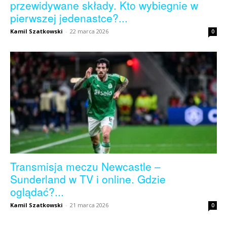
przewidywane składy. Kto wybiegnie w
pierwszej jedenastce?...
Kamil Szatkowski
-
22 marca 2026
0
Transmisja meczu Newcastle –
Sunderland w TV i online. Gdzie
oglądać?...
Kamil Szatkowski
-
21 marca 2026
0