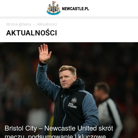
Newcastle
Strona główna
Aktualności
AKTUALNOŚCI
United
–
aktualności
(transfery,
Bristol City – Newcastle United skrót
meczu, podsumowanie i kluczowe
mecze,