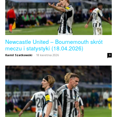
Newcastle United – Bournemouth skrót
meczu i statystyki (18.04.2026)
Kamil Szatkowski
-
18 kwietnia 2026
0