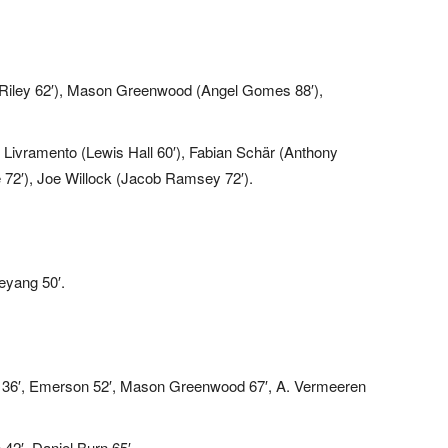
Riley 62′), Mason Greenwood (Angel Gomes 88′),
 Livramento (Lewis Hall 60′), Fabian Schär (Anthony
72′), Joe Willock (Jacob Ramsey 72′).
yang 50′.
la 36′, Emerson 52′, Mason Greenwood 67′, A. Vermeeren
42′, Daniel Burn 65′.