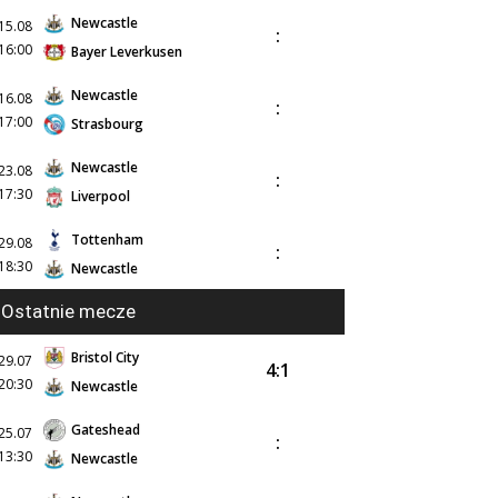
Newcastle
15.08
:
16:00
Bayer Leverkusen
Newcastle
16.08
:
17:00
Strasbourg
Newcastle
23.08
:
17:30
Liverpool
Tottenham
29.08
:
18:30
Newcastle
Ostatnie mecze
Bristol City
29.07
4:1
20:30
Newcastle
Gateshead
25.07
:
13:30
Newcastle