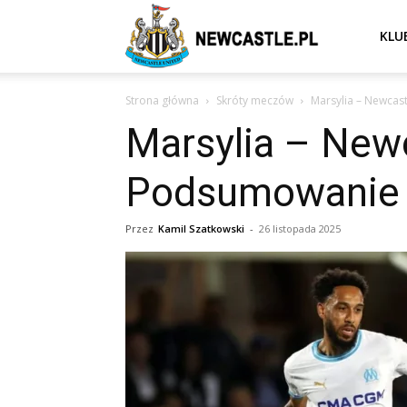
Newcastle
KLU
Strona główna
Skróty meczów
Marsylia – Newcast
United
Marsylia – New
Podsumowanie n
–
Przez
Kamil Szatkowski
-
26 listopada 2025
aktualności
(transfery,
mecze,