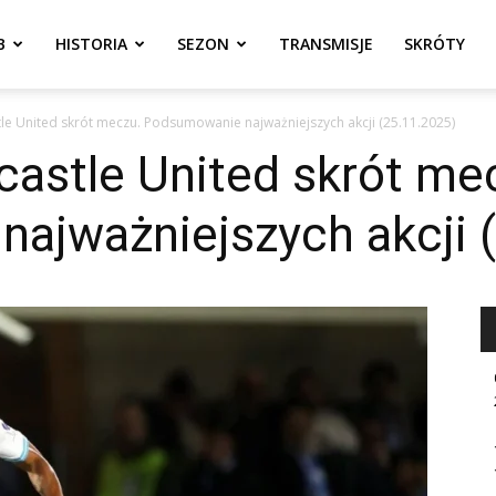
B
HISTORIA
SEZON
TRANSMISJE
SKRÓTY
le United skrót meczu. Podsumowanie najważniejszych akcji (25.11.2025)
castle United skrót me
ajważniejszych akcji 