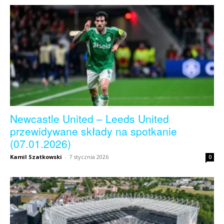
skład)
–
Newcastle.pl
Newcastle United – Leeds United
przewidywane składy na spotkanie
(07.01.2026)
Kamil Szatkowski
-
7 stycznia 2026
0