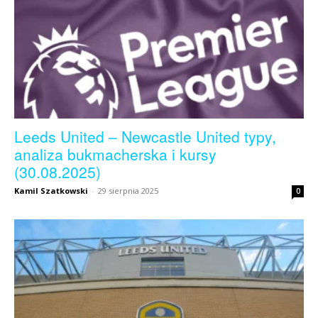
Leeds United – Newcastle United typy,
analiza bukmacherska i kursy
(30.08.2025)
Kamil Szatkowski
-
29 sierpnia 2025
0