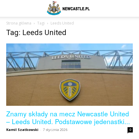
Newcastle
Strona główna
Tagi
Leeds United
Tag: Leeds United
United
–
aktualności
(transfery,
Znamy składy na mecz Newcastle United
– Leeds United. Podstawowe jedenastki...
Kamil Szatkowski
-
7 stycznia 2026
0
mecze,