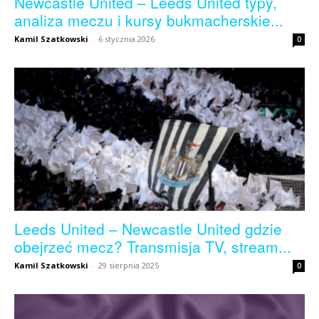
Newcastle United – Leeds United typy,
analiza meczu i kursy bukmacherskie...
Kamil Szatkowski
-
6 stycznia 2026
0
Leeds United – Newcastle United gdzie
obejrzeć mecz? Transmisja TV, stream...
Kamil Szatkowski
-
29 sierpnia 2025
0