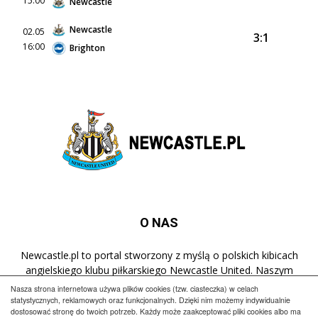
15:00
Newcastle
Newcastle
02.05
3:1
16:00
Brighton
O NAS
Newcastle.pl to portal stworzony z myślą o polskich kibicach
angielskiego klubu piłkarskiego Newcastle United. Naszym
celem jest popularyzacja klubu w Polsce oraz dostarczanie
Nasza strona internetowa używa plików cookies (tzw. ciasteczka) w celach
najnowszych informacji dotyczących zespołu z St James' Park.
statystycznych, reklamowych oraz funkcjonalnych. Dzięki nim możemy indywidualnie
dostosować stronę do twoich potrzeb. Każdy może zaakceptować pliki cookies albo ma