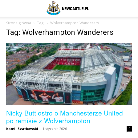
Newcastle
Strona główna
Tagi
Wolverhampton Wanderers
Tag: Wolverhampton Wanderers
United
–
aktualności
(transfery,
Nicky Butt ostro o Manchesterze United
po remisie z Wolverhampton
Kamil Szatkowski
-
1 stycznia 2026
0
mecze,