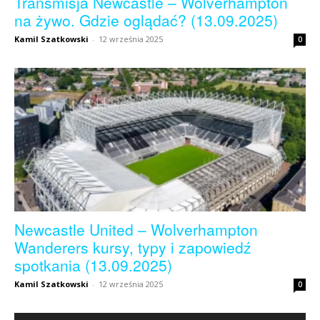
Transmisja Newcastle – Wolverhampton
na żywo. Gdzie oglądać? (13.09.2025)
Kamil Szatkowski
-
12 września 2025
0
Newcastle United – Wolverhampton
Wanderers kursy, typy i zapowiedź
spotkania (13.09.2025)
Kamil Szatkowski
-
12 września 2025
0