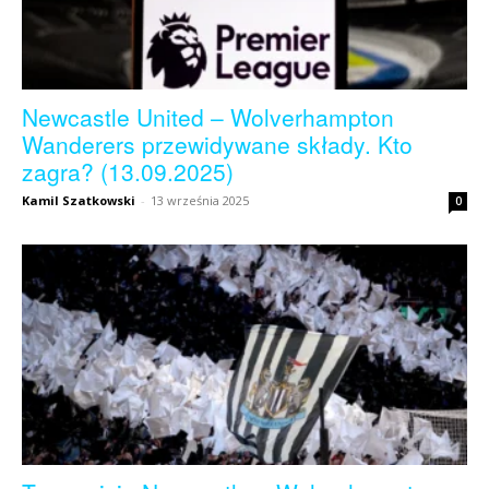
Newcastle United – Wolverhampton
Wanderers przewidywane składy. Kto
zagra? (13.09.2025)
Kamil Szatkowski
-
13 września 2025
0