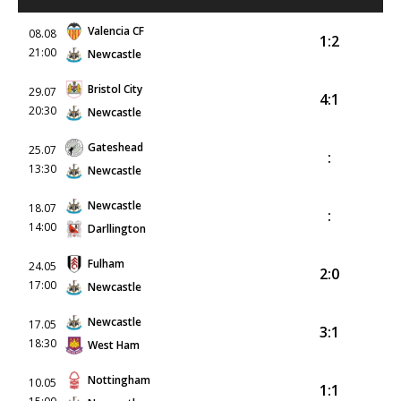
Valencia CF
08.08
1:2
21:00
Newcastle
Bristol City
29.07
4:1
20:30
Newcastle
Gateshead
25.07
:
13:30
Newcastle
Newcastle
18.07
:
14:00
Darllington
Fulham
24.05
2:0
17:00
Newcastle
Newcastle
17.05
3:1
18:30
West Ham
Nottingham
10.05
1:1