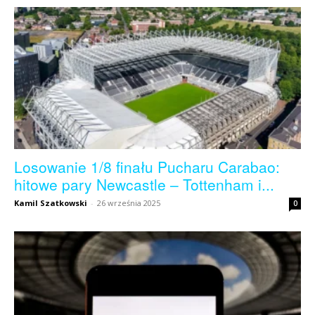
skład)
–
Newcastle.pl
Losowanie 1/8 finału Pucharu Carabao:
hitowe pary Newcastle – Tottenham i...
Kamil Szatkowski
-
26 września 2025
0