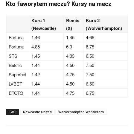
Kto faworytem meczu? Kursy na mecz
Kurs 1
Remis
Kurs 2
(Newcastle)
(X)
(Wolverhampton)
Fortuna
1.46
1.45
4.65
Fortuna
4.85
6.9
6.75
STS
1.45
4.33
6.50
Betclic
1.44
4.50
7.50
Superbet
1.42
4.75
7.50
LVBET
1.44
4.50
6.50
ETOTO
1.44
4.75
6.75
TAGI
Newcastle United
Wolverhampton Wanderers