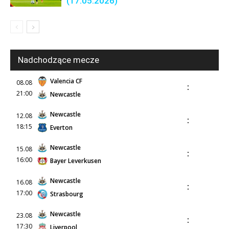
(17.05.2026)
Nadchodzące mecze
Valencia CF
08.08
:
21:00
Newcastle
Newcastle
12.08
:
18:15
Everton
Newcastle
15.08
:
16:00
Bayer Leverkusen
Newcastle
16.08
:
17:00
Strasbourg
Newcastle
23.08
:
17:30
Liverpool