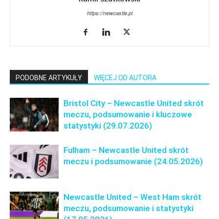
https://newcastle.pl
PODOBNE ARTYKUŁY
WIĘCEJ OD AUTORA
Bristol City – Newcastle United skrót
meczu, podsumowanie i kluczowe
statystyki (29.07.2026)
Fulham – Newcastle United skrót
meczu i podsumowanie (24.05.2026)
Newcastle United – West Ham skrót
meczu, podsumowanie i statystyki