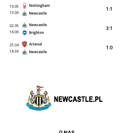
Nottingham
10.05
1:1
15:00
Newcastle
Newcastle
02.05
3:1
16:00
Brighton
Arsenal
25.04
1:0
18:30
Newcastle
O NAS