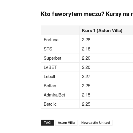
Kto faworytem meczu? Kursy na
Kurs 1 (Aston Villa)
Fortuna
2.28
STS
2.18
Superbet
2.20
LVBET
2.20
Lebull
2.27
Betfan
2.25
AdmiralBet
2.15
Betclic
2.25
TAGI
Aston Villa
Newcastle United