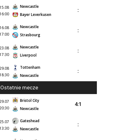
Newcastle
15.08
:
16:00
Bayer Leverkusen
Newcastle
16.08
:
17:00
Strasbourg
Newcastle
23.08
:
17:30
Liverpool
Tottenham
29.08
:
18:30
Newcastle
Ostatnie mecze
Bristol City
29.07
4:1
20:30
Newcastle
Gateshead
25.07
:
13:30
Newcastle