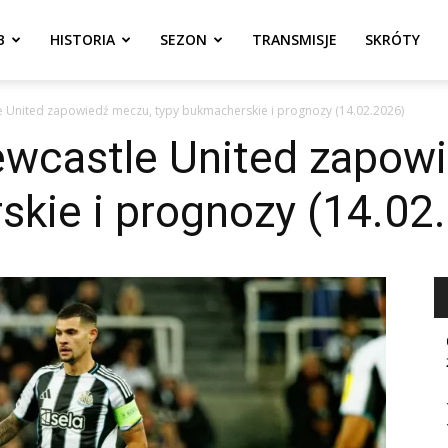
B
HISTORIA
SEZON
TRANSMISJE
SKRÓTY
le United zapowiedź meczu, typy bukmacherskie i prognozy (14.02.2026)
Newcastle United zapow
skie i prognozy (14.02