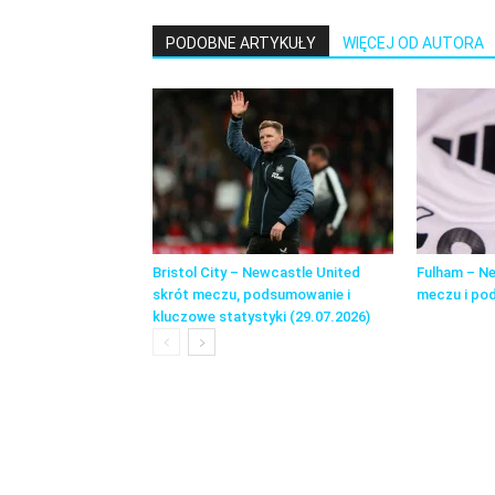
PODOBNE ARTYKUŁY
WIĘCEJ OD AUTORA
Bristol City – Newcastle United
Fulham – Ne
skrót meczu, podsumowanie i
meczu i po
kluczowe statystyki (29.07.2026)