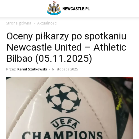
Newcastle
Strona główna
Aktualności
Oceny piłkarzy po spotkaniu
United
Newcastle United – Athletic
Bilbao (05.11.2025)
–
Przez
Kamil Szatkowski
-
6 listopada 2025
aktualności
(transfery,
mecze,