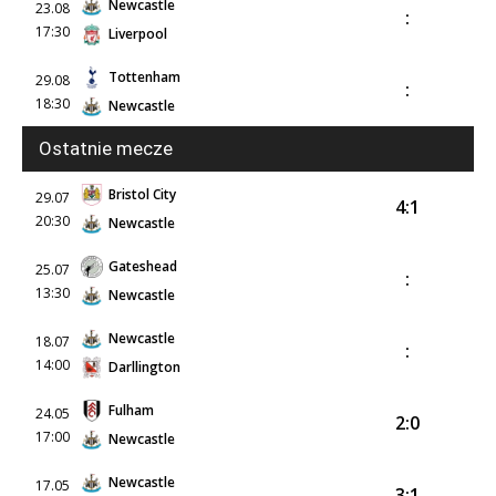
Newcastle
23.08
:
17:30
Liverpool
Tottenham
29.08
:
18:30
Newcastle
Ostatnie mecze
Bristol City
29.07
4:1
20:30
Newcastle
Gateshead
25.07
:
13:30
Newcastle
Newcastle
18.07
:
14:00
Darllington
Fulham
24.05
2:0
17:00
Newcastle
Newcastle
17.05
3:1