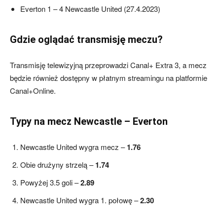
Everton 1 – 4 Newcastle United (27.4.2023)
Gdzie oglądać transmisję meczu?
Transmisję telewizyjną przeprowadzi Canal+ Extra 3, a mecz
będzie również dostępny w płatnym streamingu na platformie
Canal+Online.
Typy na mecz Newcastle – Everton
Newcastle United wygra mecz –
1.76
Obie drużyny strzelą –
1.74
Powyżej 3.5 goli –
2.89
Newcastle United wygra 1. połowę –
2.30