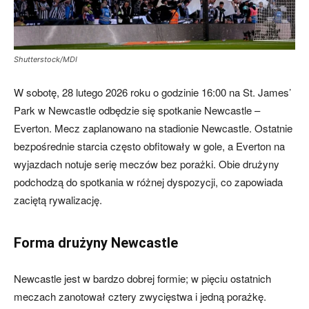
skład)
Shutterstock/MDI
W sobotę, 28 lutego 2026 roku o godzinie 16:00 na St. James’
–
Park w Newcastle odbędzie się spotkanie Newcastle –
Everton. Mecz zaplanowano na stadionie Newcastle. Ostatnie
bezpośrednie starcia często obfitowały w gole, a Everton na
Newcastle.pl
wyjazdach notuje serię meczów bez porażki. Obie drużyny
podchodzą do spotkania w różnej dyspozycji, co zapowiada
zaciętą rywalizację.
Forma drużyny Newcastle
Newcastle jest w bardzo dobrej formie; w pięciu ostatnich
meczach zanotował cztery zwycięstwa i jedną porażkę.