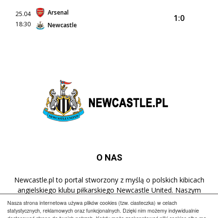
Arsenal
25.04
1:0
18:30
Newcastle
O NAS
Newcastle.pl to portal stworzony z myślą o polskich kibicach
angielskiego klubu piłkarskiego Newcastle United. Naszym
celem jest popularyzacja klubu w Polsce oraz dostarczanie
Nasza strona internetowa używa plików cookies (tzw. ciasteczka) w celach
najnowszych informacji dotyczących zespołu z St James' Park.
statystycznych, reklamowych oraz funkcjonalnych. Dzięki nim możemy indywidualnie