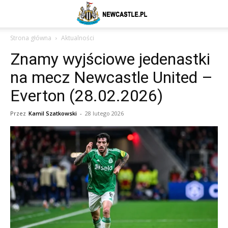
Newcastle
Strona główna
Aktualności
Znamy wyjściowe jedenastki
United
na mecz Newcastle United –
Everton (28.02.2026)
–
Przez
Kamil Szatkowski
-
28 lutego 2026
aktualności
(transfery,
mecze,