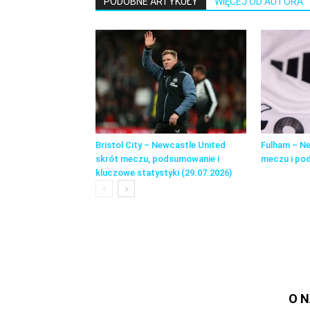
PODOBNE ARTYKUŁY
WIĘCEJ OD AUTORA
Bristol City – Newcastle United
Fulham – Ne
skrót meczu, podsumowanie i
meczu i po
kluczowe statystyki (29.07.2026)
O 