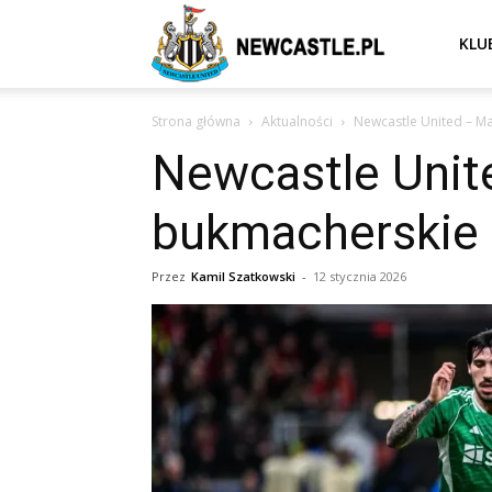
Newcastle
KLU
Strona główna
Aktualności
Newcastle United – Ma
United
Newcastle Unit
bukmacherskie 
–
Przez
Kamil Szatkowski
-
12 stycznia 2026
aktualności
(transfery,
mecze,