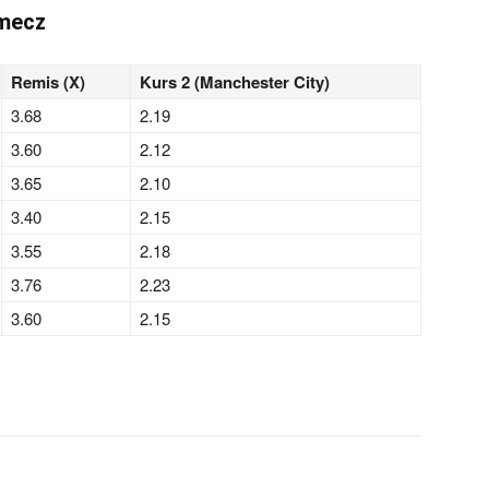
 mecz
Remis (X)
Kurs 2 (Manchester City)
3.68
2.19
3.60
2.12
3.65
2.10
3.40
2.15
3.55
2.18
3.76
2.23
3.60
2.15