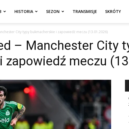
B
HISTORIA
SEZON
TRANSMISJE
SKRÓTY
nchester City typy bukmacherskie i zapowiedź meczu (13.01.2026)
ed – Manchester City t
i zapowiedź meczu (13