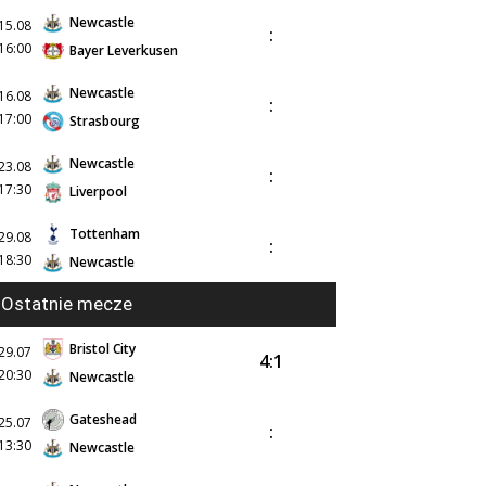
Newcastle
15.08
:
16:00
Bayer Leverkusen
Newcastle
16.08
:
17:00
Strasbourg
Newcastle
23.08
:
17:30
Liverpool
Tottenham
29.08
:
18:30
Newcastle
Ostatnie mecze
Bristol City
29.07
4:1
20:30
Newcastle
Gateshead
25.07
:
13:30
Newcastle