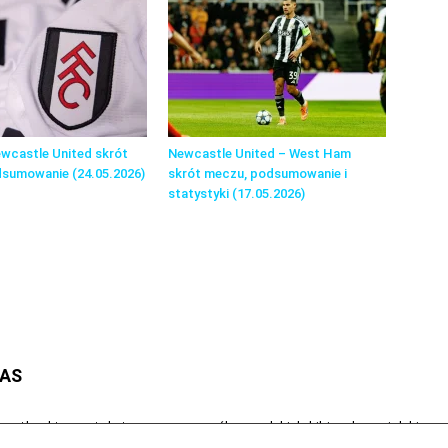
wcastle United skrót
Newcastle United – West Ham
dsumowanie (24.05.2026)
skrót meczu, podsumowanie i
statystyki (17.05.2026)
NAS
astle.pl to portal stworzony z myślą o polskich kibicach angielskieg
m jest popularyzacja klubu w Polsce oraz dostarczanie najnowszych i