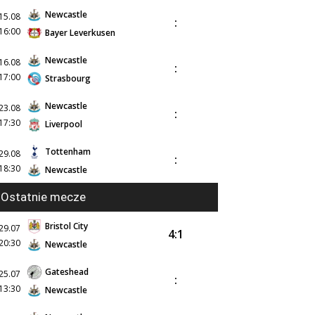
Newcastle
15.08
:
16:00
Bayer Leverkusen
Newcastle
16.08
:
17:00
Strasbourg
Newcastle
23.08
:
17:30
Liverpool
Tottenham
29.08
:
18:30
Newcastle
Ostatnie mecze
Bristol City
29.07
4:1
20:30
Newcastle
Gateshead
25.07
:
13:30
Newcastle