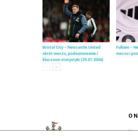
Bristol City – Newcastle United
Fulham – Ne
skrót meczu, podsumowanie i
meczu i po
kluczowe statystyki (29.07.2026)
O 
Newc
cele