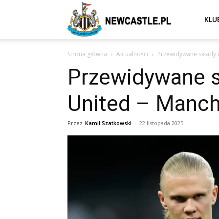
Newcastle
KLU
Strona główna
Aktualności
Przewidywane składy d
United
Przewidywane s
United – Manch
–
Przez
Kamil Szatkowski
-
22 listopada 2025
aktualności
(transfery,
mecze,