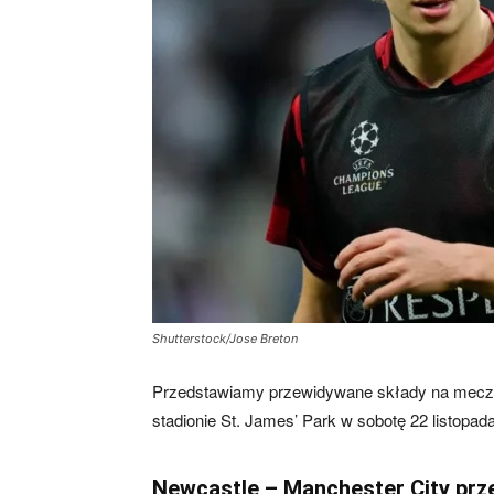
skład)
–
Newcastle.pl
Shutterstock/Jose Breton
Przedstawiamy przewidywane składy na mecz N
stadionie St. James’ Park w sobotę 22 listopad
Newcastle – Manchester City prz