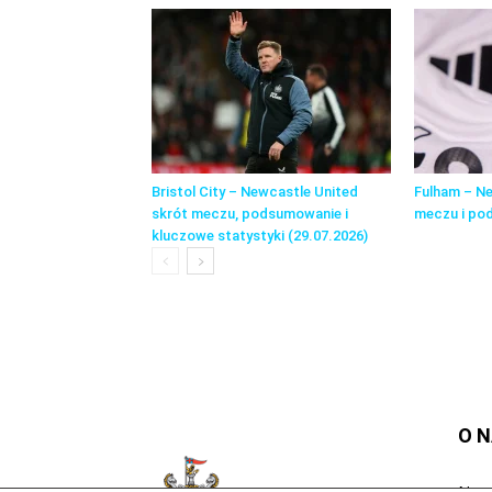
Bristol City – Newcastle United
Fulham – Ne
skrót meczu, podsumowanie i
meczu i po
kluczowe statystyki (29.07.2026)
O 
Newc