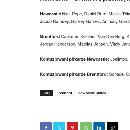
Newcastle
Nick Pope, Daniel Burn, Malick Thiaw
Jacob Ramsey, Harvey Barnes, Anthony Gordo
Brentford
Caoimhín Kelleher, Van Den Berg, Kr
Jordan Henderson, Mathias Jensen, Vitaly Janel
Kontuzjowani piłkarze Newcastle:
Joelinton,
Kontuzjowani piłkarze Brentford:
Schade, Ca
TAGI
Brentford
Newcastle United