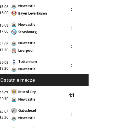
Newcastle
15.08
:
16:00
Bayer Leverkusen
Newcastle
16.08
:
17:00
Strasbourg
Newcastle
23.08
:
17:30
Liverpool
Tottenham
29.08
:
18:30
Newcastle
Ostatnie mecze
Bristol City
29.07
4:1
20:30
Newcastle
Gateshead
25.07
:
13:30
Newcastle