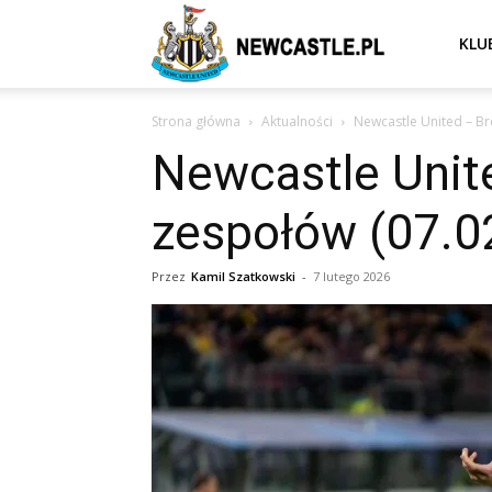
Newcastle
KLU
Strona główna
Aktualności
Newcastle United – B
United
Newcastle Unit
zespołów (07.0
–
Przez
Kamil Szatkowski
-
7 lutego 2026
aktualności
(transfery,
mecze,