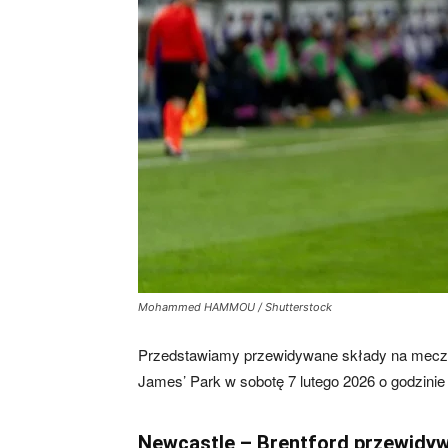
skład)
–
Newcastle.pl
Mohammed HAMMOU / Shutterstock
Przedstawiamy przewidywane składy na mecz Ne
James’ Park w sobotę 7 lutego 2026 o godzinie
Newcastle – Brentford przewidyw