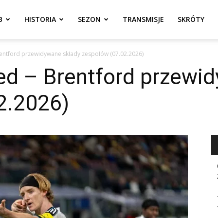
B
HISTORIA
SEZON
TRANSMISJE
SKRÓTY
rentford przewidywane składy zespołów (07.02.2026)
ed – Brentford przewi
2.2026)