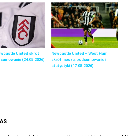
wcastle United skrót
Newcastle United – West Ham
dsumowanie (24.05.2026)
skrót meczu, podsumowanie i
statystyki (17.05.2026)
NAS
astle.pl to portal stworzony z myślą o polskich kibicach angielskieg