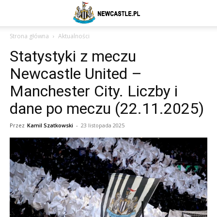
Newcastle
Strona główna
Aktualności
Statystyki z meczu
United
Newcastle United –
Manchester City. Liczby i
–
dane po meczu (22.11.2025)
Przez
Kamil Szatkowski
-
23 listopada 2025
aktualności
(transfery,
mecze,