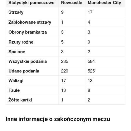
Statystyki pomeczowe
Newcastle
Manchester City
Strzały
9
17
Zablokowane strzały
1
4
Obrony bramkarza
3
3
Rzuty rożne
5
9
Spalone
3
2
Wszystkie podania
285
584
Udane podania
220
525
Wślizgi
17
13
Faule
13
8
Żółte kartki
1
2
Inne informacje o zakończonym meczu