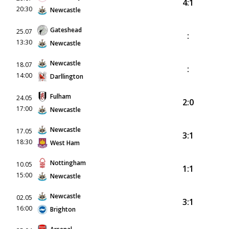
4:1
20:30
Newcastle
Gateshead
25.07
:
13:30
Newcastle
Newcastle
18.07
:
14:00
Darllington
Fulham
24.05
2:0
17:00
Newcastle
Newcastle
17.05
3:1
18:30
West Ham
Nottingham
10.05
1:1
15:00
Newcastle
Newcastle
02.05
3:1
16:00
Brighton