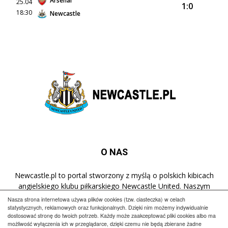
Arsenal
25.04
1:0
18:30
Newcastle
O NAS
Newcastle.pl to portal stworzony z myślą o polskich kibicach
angielskiego klubu piłkarskiego Newcastle United. Naszym
celem jest popularyzacja klubu w Polsce oraz dostarczanie
Nasza strona internetowa używa plików cookies (tzw. ciasteczka) w celach
najnowszych informacji dotyczących zespołu z St James' Park.
statystycznych, reklamowych oraz funkcjonalnych. Dzięki nim możemy indywidualnie
dostosować stronę do twoich potrzeb. Każdy może zaakceptować pliki cookies albo ma
możliwość wyłączenia ich w przeglądarce, dzięki czemu nie będą zbierane żadne