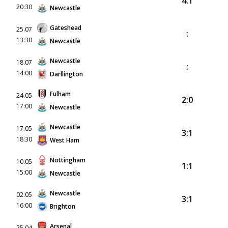
4:1
20:30
Newcastle
Gateshead
25.07
:
13:30
Newcastle
Newcastle
18.07
:
14:00
Darllington
Fulham
24.05
2:0
17:00
Newcastle
Newcastle
17.05
3:1
18:30
West Ham
Nottingham
10.05
1:1
15:00
Newcastle
Newcastle
02.05
3:1
16:00
Brighton
Arsenal
25.04