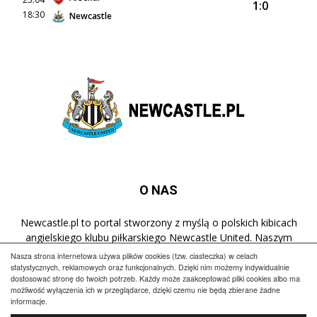
1:0
18:30
Newcastle
O NAS
Newcastle.pl to portal stworzony z myślą o polskich kibicach
angielskiego klubu piłkarskiego Newcastle United. Naszym
celem jest popularyzacja klubu w Polsce oraz dostarczanie
Nasza strona internetowa używa plików cookies (tzw. ciasteczka) w celach
najnowszych informacji dotyczących zespołu z St James' Park.
statystycznych, reklamowych oraz funkcjonalnych. Dzięki nim możemy indywidualnie
dostosować stronę do twoich potrzeb. Każdy może zaakceptować pliki cookies albo ma
możliwość wyłączenia ich w przeglądarce, dzięki czemu nie będą zbierane żadne
informacje.
Regulamin
Polityka prywatności
Reklama
Kontakt