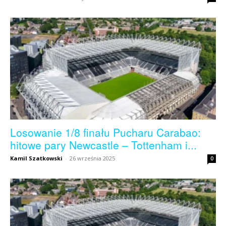
skład)
–
Newcastle.pl
Losowanie 1/8 finału Pucharu Carabao:
hitowe pary Newcastle – Tottenham i...
Kamil Szatkowski
-
26 września 2025
0