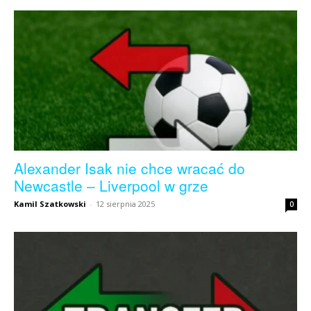
Alexander Isak nie chce wracać do
Newcastle – Liverpool w grze
Kamil Szatkowski
-
12 sierpnia 2025
0