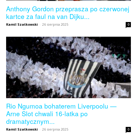
Anthony Gordon przeprasza po czerwonej
kartce za faul na van Dijku...
Kamil Szatkowski
-
26 sierpnia 2025
0
Rio Ngumoa bohaterem Liverpoolu —
Arne Slot chwali 16‑latka po
dramatycznym...
Kamil Szatkowski
-
26 sierpnia 2025
0