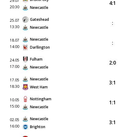
29.07
4:1
20:30
Newcastle
Gateshead
25.07
:
13:30
Newcastle
Newcastle
18.07
:
14:00
Darllington
Fulham
24.05
2:0
17:00
Newcastle
Newcastle
17.05
3:1
18:30
West Ham
Nottingham
10.05
1:1
15:00
Newcastle
Newcastle
02.05
3:1
16:00
Brighton