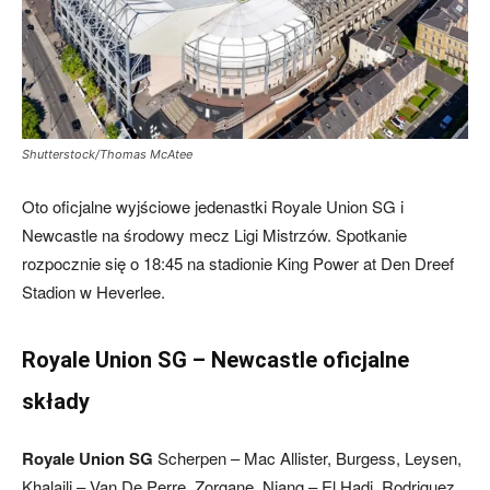
skład)
Shutterstock/Thomas McAtee
–
Oto oficjalne wyjściowe jedenastki Royale Union SG i
Newcastle na środowy mecz Ligi Mistrzów. Spotkanie
Newcastle.pl
rozpocznie się o 18:45 na stadionie King Power at Den Dreef
Stadion w Heverlee.
Royale Union SG – Newcastle oficjalne
składy
Royale Union SG
Scherpen – Mac Allister, Burgess, Leysen,
Khalaili – Van De Perre, Zorgane, Niang – El Hadj, Rodriguez,