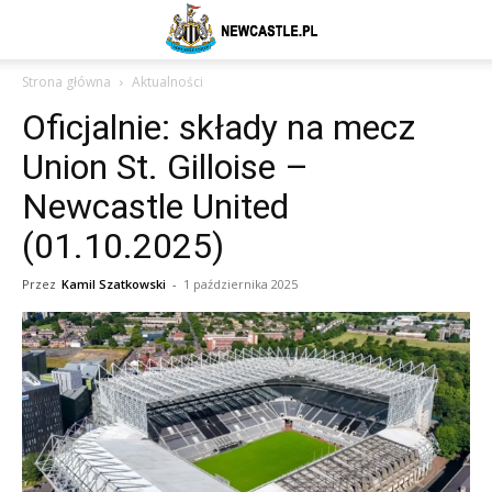
Newcastle
Strona główna
Aktualności
Oficjalnie: składy na mecz
United
Union St. Gilloise –
Newcastle United
–
(01.10.2025)
Przez
Kamil Szatkowski
-
1 października 2025
aktualności
(transfery,
mecze,