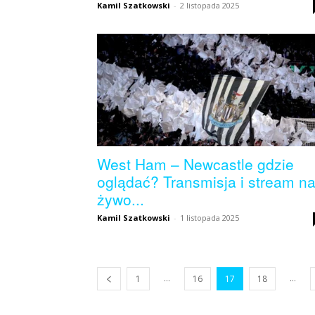
Kamil Szatkowski
-
2 listopada 2025
West Ham – Newcastle gdzie
oglądać? Transmisja i stream n
żywo...
Kamil Szatkowski
-
1 listopada 2025
...
...
1
16
17
18