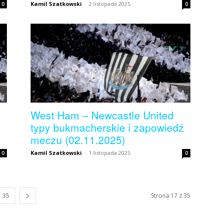
Kamil Szatkowski
-
2 listopada 2025
0
0
West Ham – Newcastle United
a
typy bukmacherskie i zapowiedź
meczu (02.11.2025)
Kamil Szatkowski
-
1 listopada 2025
0
0
35
Strona 17 z 35