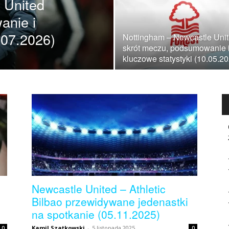
e United
anie i
.07.2026)
Nottingham – Newcastle Uni
skrót meczu, podsumowanie 
kluczowe statystyki (10.05.2
Newcastle United – Athletic
Bilbao przewidywane jedenastki
na spotkanie (05.11.2025)
Kamil Szatkowski
-
5 listopada 2025
0
0