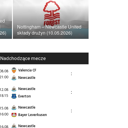
ted
i
Nottingham – Newcastle United
026)
składy drużyn (10.05.2026)
Nadchodzące mecze
Valencia CF
08.08
:
21:00
Newcastle
Newcastle
12.08
:
18:15
Everton
Newcastle
15.08
:
16:00
Bayer Leverkusen
Newcastle
16.08