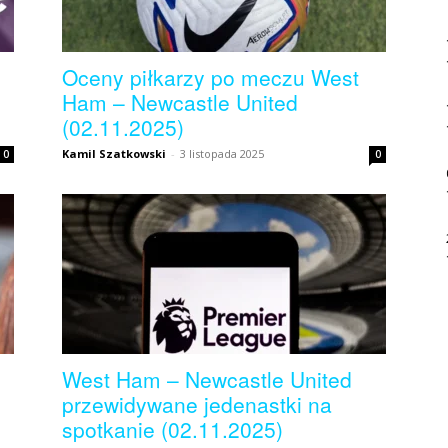
Oceny piłkarzy po meczu West
Ham – Newcastle United
(02.11.2025)
Kamil Szatkowski
-
3 listopada 2025
0
0
West Ham – Newcastle United
przewidywane jedenastki na
spotkanie (02.11.2025)