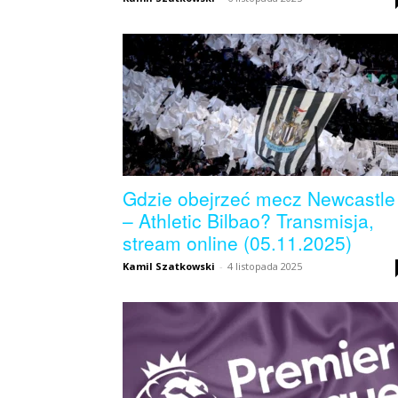
Gdzie obejrzeć mecz Newcastle
– Athletic Bilbao? Transmisja,
stream online (05.11.2025)
Kamil Szatkowski
-
4 listopada 2025