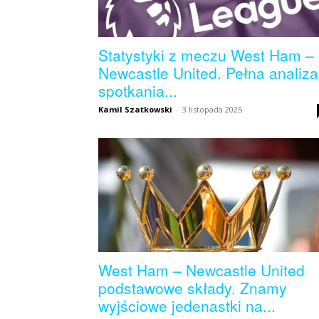
Statystyki z meczu West Ham –
Newcastle United. Pełna analiza
spotkania...
Kamil Szatkowski
-
3 listopada 2025
West Ham – Newcastle United
podstawowe składy. Znamy
wyjściowe jedenastki na...