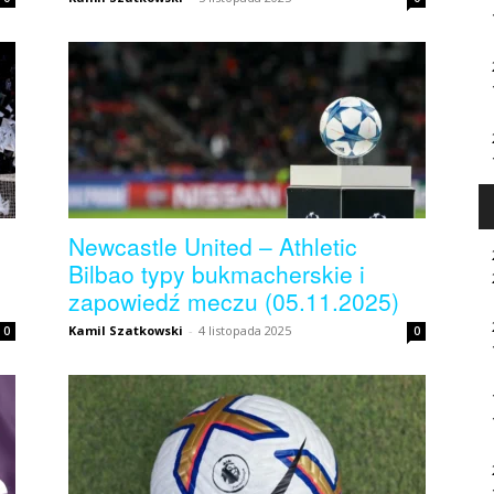
Newcastle United – Athletic
Bilbao typy bukmacherskie i
zapowiedź meczu (05.11.2025)
Kamil Szatkowski
-
4 listopada 2025
0
0