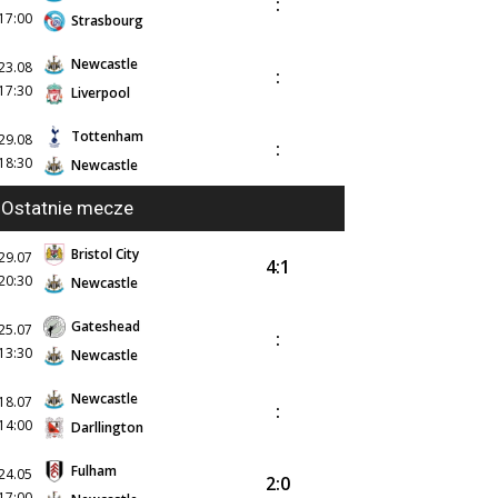
:
17:00
Strasbourg
Newcastle
23.08
:
17:30
Liverpool
Tottenham
29.08
:
18:30
Newcastle
Ostatnie mecze
Bristol City
29.07
4:1
20:30
Newcastle
Gateshead
25.07
:
13:30
Newcastle
Newcastle
18.07
:
14:00
Darllington
Fulham
24.05
2:0
17:00