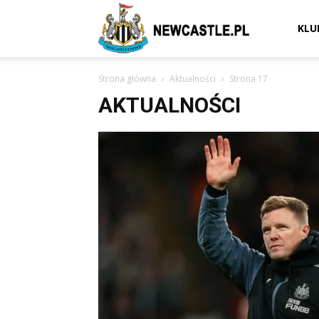
Newcastle
KLU
Strona główna
Aktualności
Strona 17
United
AKTUALNOŚCI
–
aktualności
(transfery,
mecze,