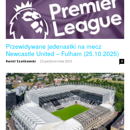
Przewidywane jedenastki na mecz
Newcastle United – Fulham (25.10.2025)
Kamil Szatkowski
-
25 października 2025
0