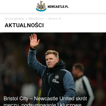
Newcastle
Strona główna
Aktualności
Strona 18
AKTUALNOŚCI
United
–
aktualności
(transfery,
Bristol City – Newcastle United skrót
meczu, podsumowanie i kluczowe
mecze,