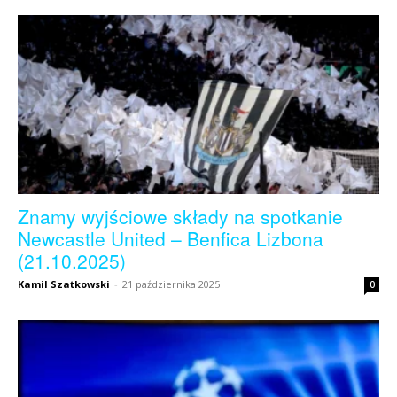
Znamy wyjściowe składy na spotkanie
Newcastle United – Benfica Lizbona
(21.10.2025)
Kamil Szatkowski
-
21 października 2025
0