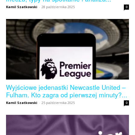
Kamil Szatkowski
-
28 października 2025
0
Wyjściowe jedenastki Newcastle United –
Fulham. Kto zagra od pierwszej minuty?...
Kamil Szatkowski
-
25 października 2025
0