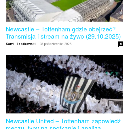
Newcastle – Tottenham gdzie obejrzeć?
Transmisja i stream na żywo (29.10.2025)
Kamil Szatkowski
-
28 października 2025
0
Newcastle United – Tottenham zapowiedź
meczu, typy na spotkanie i analiza...