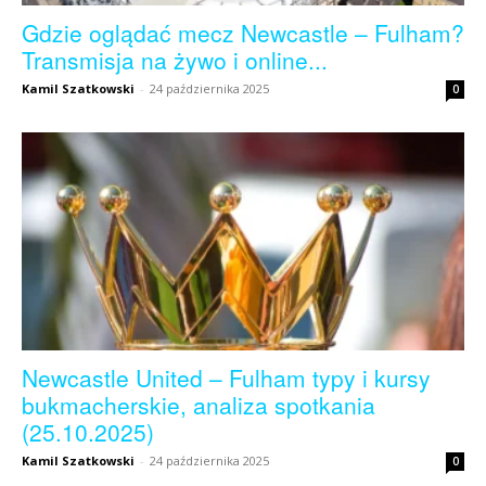
Gdzie oglądać mecz Newcastle – Fulham?
Transmisja na żywo i online...
Kamil Szatkowski
-
24 października 2025
0
Newcastle United – Fulham typy i kursy
bukmacherskie, analiza spotkania
(25.10.2025)
Kamil Szatkowski
-
24 października 2025
0