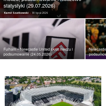
statystyki (29.07.2026)
Kamil Szatkowski
-
30 lipca 2026
skład)
–
Fulham – Newcastle United skrót meczu i
Newcastle
podsumowanie (24.05.2026)
podsumowa
Newcastle.pl