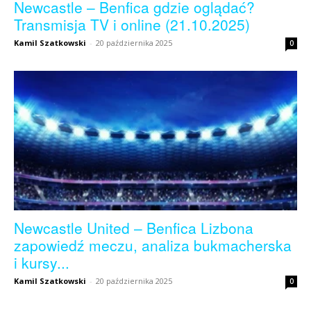
Newcastle – Benfica gdzie oglądać?
Transmisja TV i online (21.10.2025)
Kamil Szatkowski
-
20 października 2025
0
Newcastle United – Benfica Lizbona
zapowiedź meczu, analiza bukmacherska
i kursy...
Kamil Szatkowski
-
20 października 2025
0