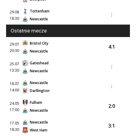
Tottenham
29.08
:
18:30
Newcastle
Ostatnie mecze
Bristol City
29.07
4:1
20:30
Newcastle
Gateshead
25.07
:
13:30
Newcastle
Newcastle
18.07
:
14:00
Darllington
Fulham
24.05
2:0
17:00
Newcastle
Newcastle
17.05
3:1
18:30
West Ham