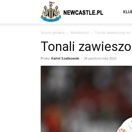
Newcastle
KLU
Strona główna
Aktualności
Tonali zawieszony na 
United
Tonali zawieszo
–
Przez
Kamil Szatkowski
-
28 października 2023
aktualności
(transfery,
mecze,