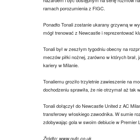
hazardem i być dostępnym na serię rozmów na
ramach porozumienia z FIGC.
Ponadto Tonali zostanie ukarany grzywną w wy
mógł trenować z Newcastle i reprezentować k
Tonali był w zeszłym tygodniu obecny na rozpr
meczów piłki nożnej, zarówno w których brał, ja
kariery w Milanie.
Tonaliemu groziło trzyletnie zawieszenie na 
dochodzeniu sprawiła, że nie otrzymał aż tak w
Tonali dołączył do Newcastle United z AC Mila
transferowy włoskiego zawodnika. W sumie ro
zdobywając gola w swoim debiucie w Premier
Źródło: www.nufc.co.uk