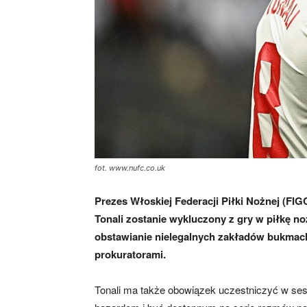
skład)
–
Newcastle.pl
fot. www.nufc.co.uk
Prezes Włoskiej Federacji Piłki Nożnej (FI
Tonali zostanie wykluczony z gry w piłkę no
obstawianie nielegalnych zakładów bukmac
prokuratorami.
Tonali ma także obowiązek uczestniczyć w se