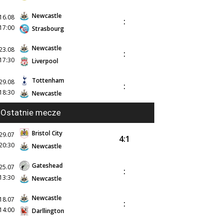
Newcastle
16.08
:
17:00
Strasbourg
Newcastle
23.08
:
17:30
Liverpool
Tottenham
29.08
:
18:30
Newcastle
Ostatnie mecze
Bristol City
29.07
4:1
20:30
Newcastle
Gateshead
25.07
:
13:30
Newcastle
Newcastle
18.07
:
14:00
Darllington