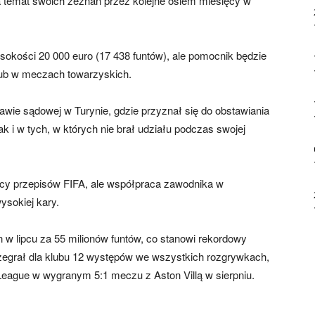
 temat swoich zeznań przez kolejne osiem miesięcy w
sokości 20 000 euro (17 438 funtów), ale pomocnik będzie
lub w meczach towarzyskich.
awie sądowej w Turynie, gdzie przyznał się do obstawiania
k i w tych, w których nie brał udziału podczas swojej
mocy przepisów FIFA, ale współpraca zawodnika w
ysokiej kary.
n w lipcu za 55 milionów funtów, co stanowi rekordowy
zegrał dla klubu 12 występów we wszystkich rozgrywkach,
 League w wygranym 5:1 meczu z
Aston Villą
w sierpniu.