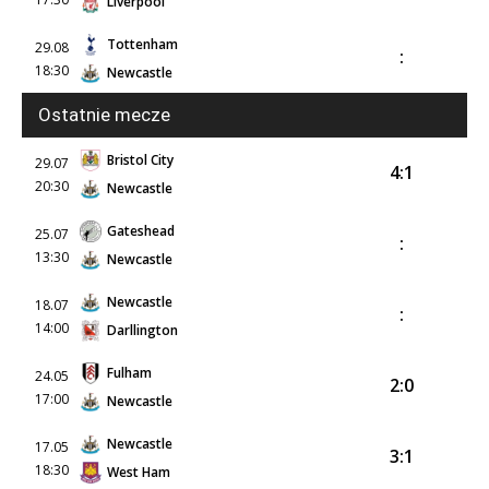
Liverpool
Tottenham
29.08
:
18:30
Newcastle
Ostatnie mecze
Bristol City
29.07
4:1
20:30
Newcastle
Gateshead
25.07
:
13:30
Newcastle
Newcastle
18.07
:
14:00
Darllington
Fulham
24.05
2:0
17:00
Newcastle
Newcastle
17.05
3:1
18:30
West Ham