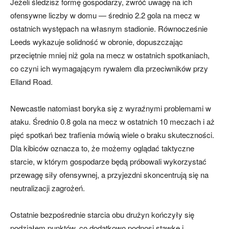
Jeżeli śledzisz formę gospodarzy, zwróć uwagę na ich
ofensywne liczby w domu — średnio 2.2 gola na mecz w
ostatnich występach na własnym stadionie. Równocześnie
Leeds wykazuje solidność w obronie, dopuszczając
przeciętnie mniej niż gola na mecz w ostatnich spotkaniach,
co czyni ich wymagającym rywalem dla przeciwników przy
Elland Road.
Newcastle natomiast boryka się z wyraźnymi problemami w
ataku. Średnio 0.8 gola na mecz w ostatnich 10 meczach i aż
pięć spotkań bez trafienia mówią wiele o braku skuteczności.
Dla kibiców oznacza to, że możemy oglądać taktyczne
starcie, w którym gospodarze będą próbowali wykorzystać
przewagę siły ofensywnej, a przyjezdni skoncentrują się na
neutralizacji zagrożeń.
Ostatnie bezpośrednie starcia obu drużyn kończyły się
podziałem punktów, co dodatkowo podnosi stawkę i