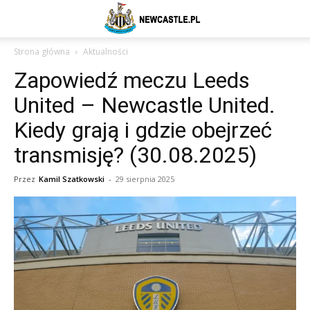
Newcastle
Strona główna
Aktualności
Zapowiedź meczu Leeds
United
United – Newcastle United.
Kiedy grają i gdzie obejrzeć
–
transmisję? (30.08.2025)
Przez
Kamil Szatkowski
-
29 sierpnia 2025
aktualności
(transfery,
mecze,