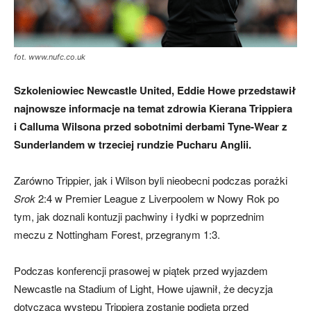
skład)
fot. www.nufc.co.uk
Szkoleniowiec Newcastle United, Eddie Howe przedstawił
–
najnowsze informacje na temat zdrowia Kierana Trippiera
i Calluma Wilsona przed sobotnimi derbami Tyne-Wear z
Sunderlandem w trzeciej rundzie Pucharu Anglii.
Newcastle.pl
Zarówno Trippier, jak i Wilson byli nieobecni podczas porażki
Srok
2:4 w Premier League z Liverpoolem w Nowy Rok po
tym, jak doznali kontuzji pachwiny i łydki w poprzednim
meczu z Nottingham Forest, przegranym 1:3.
Podczas konferencji prasowej w piątek przed wyjazdem
Newcastle na Stadium of Light, Howe ujawnił, że decyzja
dotycząca występu Trippiera zostanie podjęta przed