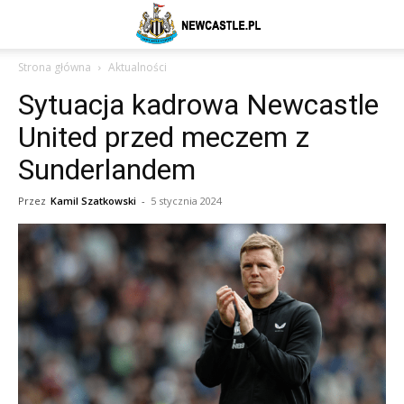
Newcastle
Strona główna
Aktualności
Sytuacja kadrowa Newcastle
United
United przed meczem z
Sunderlandem
–
Przez
Kamil Szatkowski
-
5 stycznia 2024
aktualności
(transfery,
mecze,